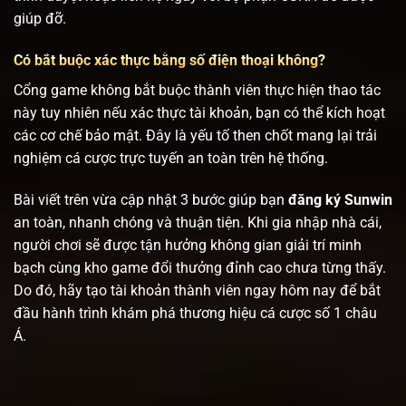
giúp đỡ.
Có bắt buộc xác thực bằng số điện thoại không?
Cổng game không bắt buộc thành viên thực hiện thao tác
này tuy nhiên nếu xác thực tài khoản, bạn có thể kích hoạt
các cơ chế bảo mật. Đây là yếu tố then chốt mang lại trải
nghiệm cá cược trực tuyến an toàn trên hệ thống.
Bài viết trên vừa cập nhật 3 bước giúp bạn
đăng ký Sunwin
an toàn, nhanh chóng và thuận tiện. Khi gia nhập nhà cái,
người chơi sẽ được tận hưởng không gian giải trí minh
bạch cùng kho game đổi thưởng đỉnh cao chưa từng thấy.
Do đó, hãy tạo tài khoản thành viên ngay hôm nay để bắt
đầu hành trình khám phá thương hiệu cá cược số 1 châu
Á.