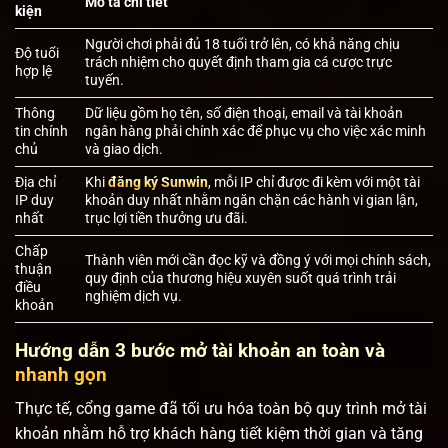
Mô tả chi tiết
kiện
Người chơi phải đủ 18 tuổi trở lên, có khả năng chịu
Độ tuổi
trách nhiệm cho quyết định tham gia cá cược trực
hợp lệ
tuyến.
Thông
Dữ liệu gồm họ tên, số điện thoại, email và tài khoản
tin chính
ngân hàng phải chính xác để phục vụ cho việc xác minh
chủ
và giao dịch.
Địa chỉ
Khi
đăng ký Sunwin
, mỗi IP chỉ được đi kèm với một tài
IP duy
khoản duy nhất nhằm ngăn chặn các hành vi gian lận,
nhất
trục lợi tiền thưởng ưu đãi.
Chấp
Thành viên mới cần đọc kỹ và đồng ý với mọi chính sách,
thuận
quy định của thương hiệu xuyên suốt quá trình trải
điều
nghiệm dịch vụ.
khoản
Hướng dẫn 3 bước mở tài khoản an toàn và
nhanh gọn
Thực tế, cổng game đã tối ưu hóa toàn bộ quy trình mở tài
khoản nhằm hỗ trợ khách hàng tiết kiệm thời gian và tăng