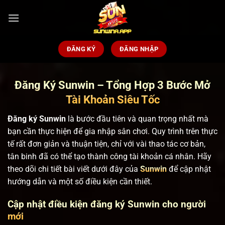
Bỏ
qua
nội
dung
ĐĂNG KÝ
ĐĂNG NHẬP
Đăng Ký Sunwin – Tổng Hợp 3 Bước Mở
Tài Khoản Siêu Tốc
Đăng ký Sunwin
là bước đầu tiên và quan trọng nhất mà
bạn cần thực hiện để gia nhập sân chơi. Quy trình trên thực
tế rất đơn giản và thuận tiện, chỉ với vài thao tác cơ bản,
tân binh đã có thể tạo thành công tài khoản cá nhân. Hãy
theo dõi chi tiết bài viết dưới đây của
Sunwin
để cập nhật
hướng dẫn và một số điều kiện cần thiết.
Cập nhật điều kiện đăng ký Sunwin cho người
mới