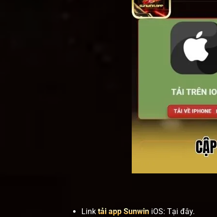
Link
tải app Sunwin
iOS: Tại đây.