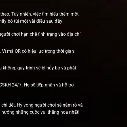
theo. Tuy nhiên, việc tìm hiểu thêm một
hãy bỏ túi một vài điều sau đây:
gười chơi hạn chế tình trạng vào địa chỉ
 Vì mã QR có hiệu lực trong thời gian
 không, quy trình sẽ bị hủy bỏ và phải
SKH 24/7. Họ sẽ tiếp nhận và hỗ trợ
chi tiết. Hy vọng người chơi sẽ nắm rõ và
n hưởng những cuộc vui thăng hoa nhất!