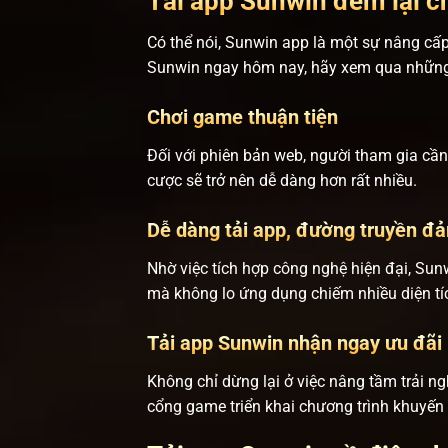
Tải app Sunwin đem lại ch
Có thể nói, Sunwin app là một sự nâng cấp 
Sunwin ngay hôm nay, hãy xem qua những
Chơi game thuận tiện
Đối với phiên bản web, người tham gia cần 
cược sẽ trở nên dễ dàng hơn rất nhiều.
Dễ dàng tải app, đường truyền 
Nhờ việc tích hợp công nghệ hiện đại, Su
mà không lo ứng dụng chiếm nhiều diện tí
Tải app Sunwin nhận ngay ưu đãi
Không chỉ dừng lại ở việc nâng tầm trải 
cổng game triển khai chương trình khuyến