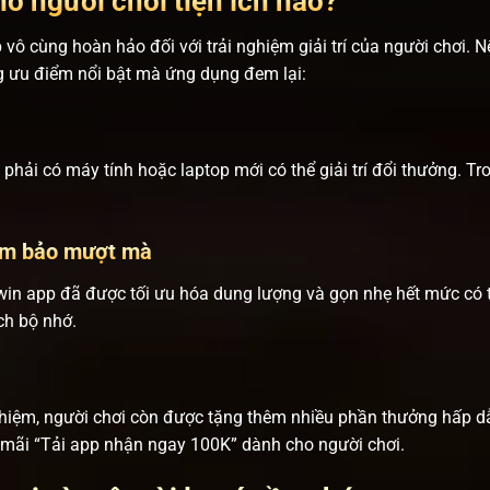
o người chơi tiện ích nào?
vô cùng hoàn hảo đối với trải nghiệm giải trí của người chơi. 
 ưu điểm nổi bật mà ứng dụng đem lại:
phải có máy tính hoặc laptop mới có thể giải trí đổi thưởng. Tr
đảm bảo mượt mà
nwin app đã được tối ưu hóa dung lượng và gọn nhẹ hết mức có 
ch bộ nhớ.
nghiệm, người chơi còn được tặng thêm nhiều phần thưởng hấp 
 mãi “Tải app nhận ngay 100K” dành cho người chơi.