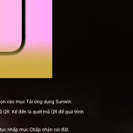
 chọn vào mục Tải ứng dụng Sunwin.
ã QR. Kế đến là quét mã QR để quá trình
p tục nhấp mục Chấp nhận cài đặt.