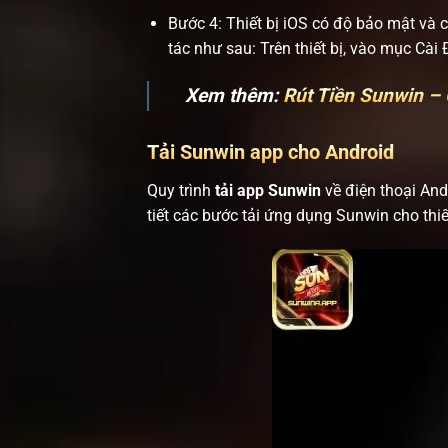
Bước 4: Thiết bị iOS có độ bảo mật và
tác như sau: Trên thiết bị, vào mục Cài
Xem thêm:
Rút Tiền Sunwin –
Tải Sunwin app cho Android
Quy trình
tải app Sunwin
về điện thoại An
tiết các bước tải ứng dụng Sunwin cho thiế