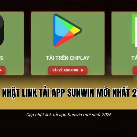
Cập nhật link tải app Sunwin mới nhất 2026