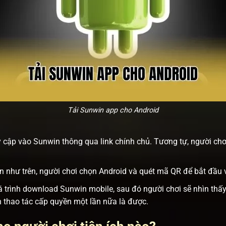
Tải Sunwin app cho Android
y cập vào Sunwin thông qua link chính chủ. Tương tự, người ch
ản như trên, người chơi chọn Android và quét mã QR để bắt đầu v
uá trình download Sunwin mobile, sau đó người chơi sẽ nhìn thấ
 thao tác cấp quyền một lần nữa là được.