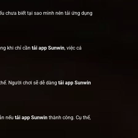
Nếu chưa biết tại sao mình nên tải ứng dụng
ong khi chỉ cần
tải app Sunwin
, việc cá
thể. Người chơi sẽ dễ dàng
tải app Sunwin
dẫn nếu
tải app Sunwin
thành công. Cụ thể,