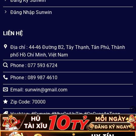
Đăng Ký Sunwin
Đăng Nhập Sunwin
LIÊN HỆ
Địa chỉ : 44-46 Đường B2, Tây Thạnh, Tân Phú, Thành
phố Hồ Chí Minh, Việt Nam
Phone : 077 593 6724
Phone : 089 987 4610
Email:
sunwin@gmail.com
Zip Code: 70000
Hashtag: #Sunwin #NhaCaiUyTin #CaCuocAnToan
#GiaiTriTrucTuyen #CasinoOnline