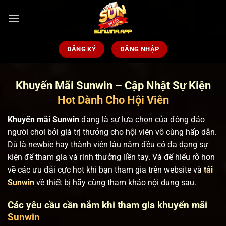
Bỏ
qua
nội
dung
ĐĂNG KÝ
ĐĂNG NHẬP
Khuyến Mãi Sunwin – Cập Nhật Sự Kiện
Hot Dành Cho Hội Viên
Khuyến mãi Sunwin
đang là sự lựa chọn của đông đảo
người chơi bởi giá trị thưởng cho hội viên vô cùng hấp dẫn.
Dù là newbie hay thành viên lâu năm đều có đa dạng sự
kiện để tham gia và rinh thưởng liền tay. Và để hiểu rõ hơn
về các ưu đãi cực hot khi bạn tham gia trên website và
tải
Sunwin
về thiết bị hãy cùng tham khảo nội dung sau.
Các yêu cầu cần nắm khi tham gia khuyến mãi
Sunwin