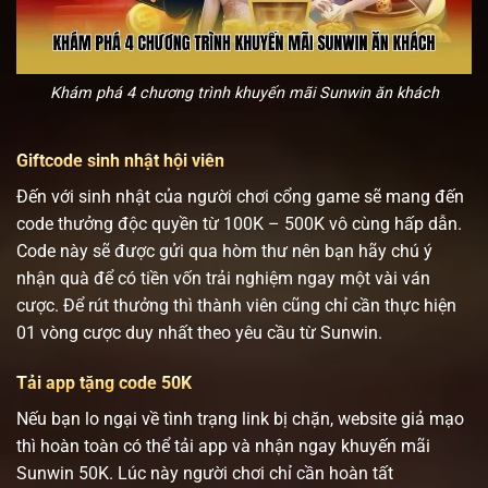
Khám phá 4 chương trình khuyến mãi Sunwin ăn khách
Giftcode sinh nhật hội viên
Đến với sinh nhật của người chơi cổng game sẽ mang đến
code thưởng độc quyền từ 100K – 500K vô cùng hấp dẫn.
Code này sẽ được gửi qua hòm thư nên bạn hãy chú ý
nhận quà để có tiền vốn trải nghiệm ngay một vài ván
cược. Để rút thưởng thì thành viên cũng chỉ cần thực hiện
01 vòng cược duy nhất theo yêu cầu từ Sunwin.
Tải app tặng code 50K
Nếu bạn lo ngại về tình trạng link bị chặn, website giả mạo
thì hoàn toàn có thể tải app và nhận ngay khuyến mãi
Sunwin 50K. Lúc này người chơi chỉ cần hoàn tất