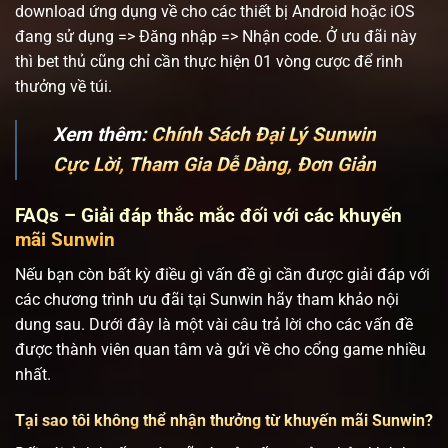
download ứng dụng về cho các thiết bị Android hoặc iOS
đang sử dụng => Đăng nhập => Nhận code. Ở ưu đãi này
thì bet thủ cũng chỉ cần thực hiện 01 vòng cược để rinh
thưởng về túi.
Xem thêm:
Chính Sách Đại Lý Sunwin
Cực Lời, Tham Gia Dễ Dàng, Đơn Giản
FAQs – Giải đáp thắc mắc đối với các khuyến
mãi Sunwin
Nếu bạn còn bất kỳ điều gì vấn đề gì cần được giải đáp với
các chương trình ưu đãi tại Sunwin hãy tham khảo nội
dung sau. Dưới đây là một vài câu trả lời cho các vấn đề
được thành viên quan tâm và gửi về cho cổng game nhiều
nhất.
Tại sao tôi không thể nhận thưởng từ khuyến mãi Sunwin?