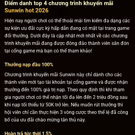
Điểm danh top 4 chương trình khuyến mãi
Sunwin hot 2026
Hiện nay người chơi có thể thoải mái tìm kiếm đa dạng các
sự kiện ưu đãi cực kỳ hấp dẫn đang có mặt tại trang game
đổi thưởng. Dưới đây là cập nhật mới nhất về các chương
trình khuyến mãi đang được đông đảo thành viên săn đón
tại cổng game mà bạn có thể tham khảo!
Thưởng nạp đầu 100%
Chương trình khuyến mãi Sunwin này chỉ dành cho các
thành viên mới tạo tài khoản tại cổng game và được nhận
thưởng đến 100% giá trị nạp. Theo quy định thì khi tham
gia người chơi có thể nhận tối đa lên đến 2 triệu đồng sau
khi nạp tối thiểu từ 50K trở lên. Nếu muốn rút thưởng thì
hội viên chỉ cần thực hiện 3 vòng cược theo thể lệ đã công
bố của ưu đãi chào mừng tân thủ này.
Hoàn trả tức thời 1,5%