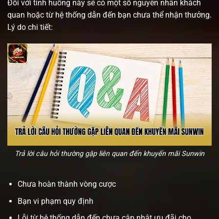
Đối với tình huống này sẽ có một số nguyên nhân khách
quan hoặc từ hệ thống dẫn đến bạn chưa thể nhận thưởng.
Lý do chi tiết:
Trả lời câu hỏi thường gặp liên quan đến khuyến mãi Sunwin
Chưa hoàn thành vòng cược
Bạn vi phạm quy định
Lỗi từ hệ thống dẫn đến chưa cập nhật ưu đãi cho