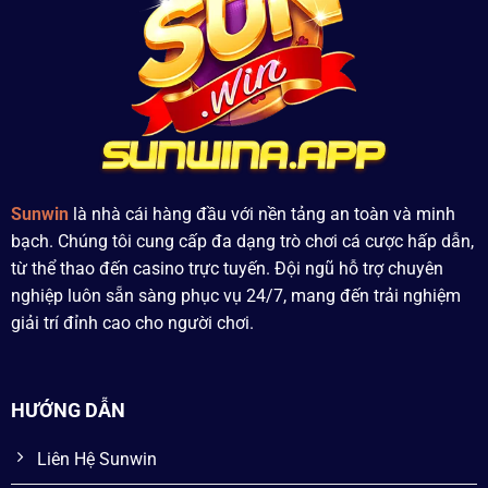
Sunwin
là nhà cái hàng đầu với nền tảng an toàn và minh
bạch. Chúng tôi cung cấp đa dạng trò chơi cá cược hấp dẫn,
từ thể thao đến casino trực tuyến. Đội ngũ hỗ trợ chuyên
nghiệp luôn sẵn sàng phục vụ 24/7, mang đến trải nghiệm
giải trí đỉnh cao cho người chơi.
HƯỚNG DẪN
Liên Hệ Sunwin