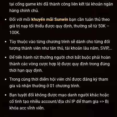
tại cổng game khi đã thành công liên kết tài khoản ngân
hàng chính chủ.
Đối với mỗi
khuyến mãi Sunwin
bạn cần tuân thủ theo
giá trị nạp tối thiểu được quy định, thường sẽ từ 50K –
100K.
Tùy thuộc vào từng chương trình sẽ dành cho từng đối
tượng thành viên như tân thủ, tài khoản lâu năm, SVIP,…
Để tiến hành rút thưởng người chơi bắt buộc phải hoàn
thành các vòng cược hợp lệ được quy định trong đúng
thời hạn quy định.
Trong cùng thời điểm hội viên chỉ được đăng ký tham
gia và nhận thưởng ở 01 chương trình.
Bạn tuyệt đối không được mạo danh người khác hoặc
cố tình tạo nhiều account/địa chỉ IP để tham gia => Bị
khóa acc vĩnh viễn.