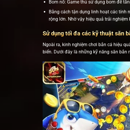
Bom nổ: Game thủ sử dụng bom để tăng p
Bằng cách tận dụng linh hoạt các tính 
rộng lớn. Nhờ vậy hiệu quả trải nghiệm
Sử dụng tối đa các kỹ thuật săn b
Ngoài ra, kinh nghiệm chơi bắn cá hiệu quả 
biển. Dưới đây là những kỹ năng săn bắn 