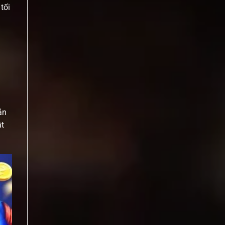
tối
ắn
ật