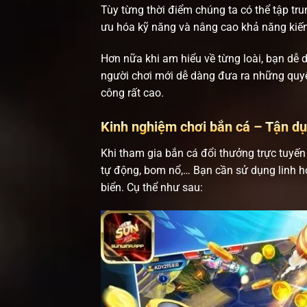
Tùy từng thời điểm chúng ta có thể tập tr
ưu hóa kỹ năng và nâng cao khả năng kiếm
Hơn nữa khi am hiểu về từng loài, bạn dễ 
người chơi mới dễ dàng đưa ra những quyế
công rất cao.
Kinh nghiệm chơi bắn cá – Tận dụn
Khi tham gia bắn cá đổi thưởng trực tuyến
tự động, bom nổ,… Bạn cần sử dụng linh hoạ
biển. Cụ thể như sau: