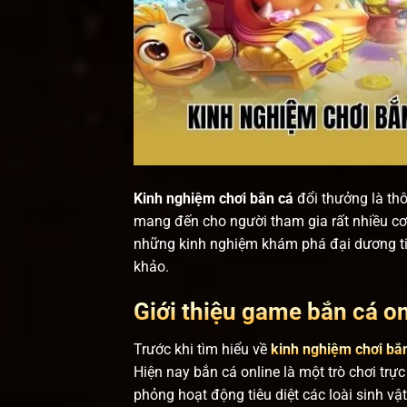
Kinh nghiệm chơi bắn cá
đổi thưởng là thô
mang đến cho người tham gia rất nhiều cơ h
những kinh nghiệm khám phá đại dương tiê
khảo.
Giới thiệu game bắn cá on
Trước khi tìm hiểu về
kinh nghiệm chơi bắ
Hiện nay bắn cá online là một trò chơi trực
phỏng hoạt động tiêu diệt các loài sinh vậ