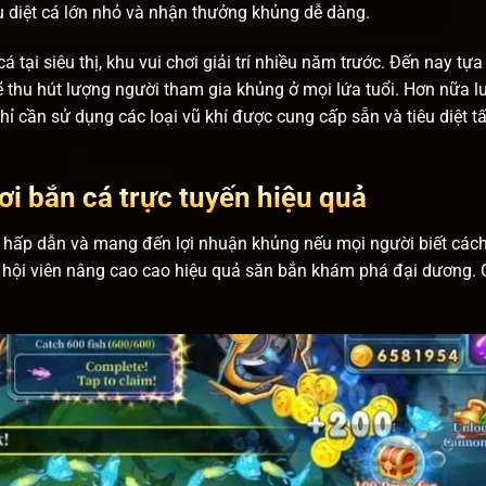
 diệt cá lớn nhỏ và nhận thưởng khủng dễ dàng.
tại siêu thị, khu vui chơi giải trí nhiều năm trước. Đến nay tựa
 thu hút lượng người tham gia khủng ở mọi lứa tuổi. Hơn nữa l
ỉ cần sử dụng các loại vũ khí được cung cấp sẵn và tiêu diệt tấ
i bắn cá trực tuyến hiệu quả
trí hấp dẫn và mang đến lợi nhuận khủng nếu mọi người biết các
p hội viên nâng cao cao hiệu quả săn bắn khám phá đại dương. 