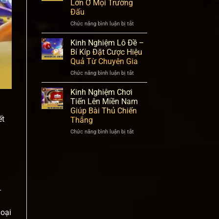
Lớn Ở Mọi Trường
Cá
Đấu
Độ
Bóng
Chức năng bình luận bị tắt
ở
Đá
Kinh
Từ
Nghiệm
Kinh Nghiệm Lô Đề –
Các
Chơi
Bí Kíp Đặt Cược Hiệu
Chuyên
Đá
Quả Từ Chuyên Gia
Gia
Gà
Chức năng bình luận bị tắt
Lâu
ở
Giúp
Năm
Kinh
Sư
Nghiệm
Thắng
Kinh Nghiệm Chơi
Lô
Lớn
Tiến Lên Miền Nam
Đề
Ở
Giúp Bài Thủ Chiến
–
Mọi
ết
Thắng
Bí
Trường
m
Kíp
Chức năng bình luận bị tắt
Đấu
ở
Đặt
Kinh
Cược
Nghiệm
Hiệu
Chơi
Quả
Tiến
Từ
Lên
Chuyên
Miền
.
Gia
Nam
Giúp
Bài
loại
Thủ