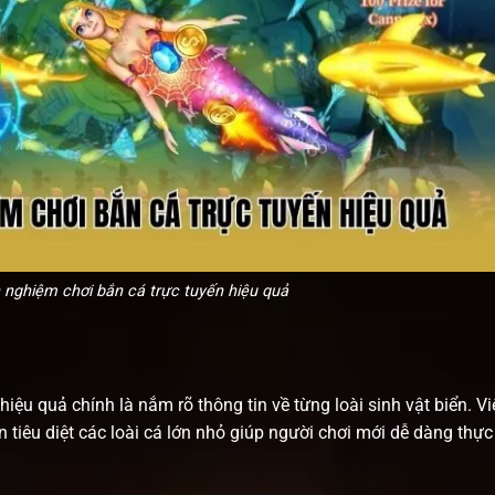
 nghiệm chơi bắn cá trực tuyến hiệu quả
ệu quả chính là nắm rõ thông tin về từng loài sinh vật biển. Vi
 tiêu diệt các loài cá lớn nhỏ giúp người chơi mới dễ dàng thực