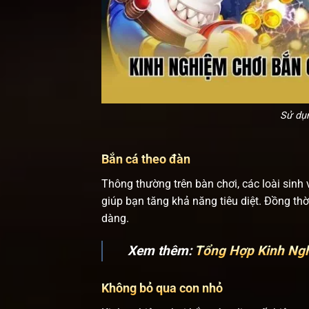
Sử dụn
Bắn cá theo đàn
Thông thường trên bàn chơi, các loài sin
giúp bạn tăng khả năng tiêu diệt. Đồng th
dàng.
Xem thêm:
Tổng Hợp Kinh Ng
Không bỏ qua con nhỏ