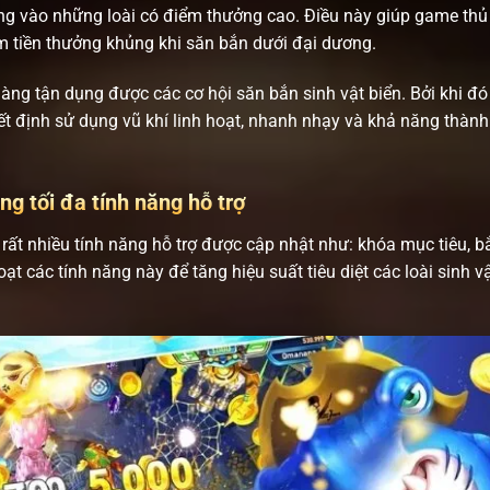
ung vào những loài có điểm thưởng cao. Điều này giúp game thủ 
 tiền thưởng khủng khi săn bắn dưới đại dương.
dàng tận dụng được các cơ hội săn bắn sinh vật biển. Bởi khi đó
t định sử dụng vũ khí linh hoạt, nhanh nhạy và khả năng thành
g tối đa tính năng hỗ trợ
 rất nhiều tính năng hỗ trợ được cập nhật như: khóa mục tiêu, b
t các tính năng này để tăng hiệu suất tiêu diệt các loài sinh v