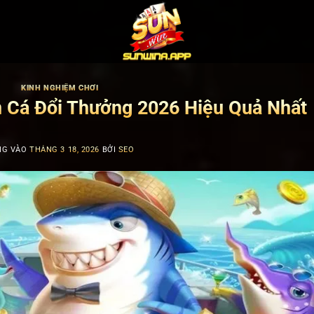
KINH NGHIỆM CHƠI
 Cá Đổi Thưởng 2026 Hiệu Quả Nhất
NG VÀO
THÁNG 3 18, 2026
BỞI
SEO