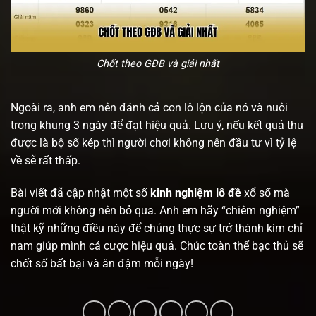
Chốt theo GĐB và giải nhất
Ngoài ra, anh em nên đánh cả con lô lộn của nó và nuôi
trong khung 3 ngày để đạt hiệu quả. Lưu ý, nếu kết quả thu
được là bộ số kép thì người chơi không nên đầu tư vì tỷ lệ
về sẽ rất thấp.
Bài viết đã cập nhật một số
kinh nghiệm lô đề
xổ số mà
người mới không nên bỏ qua. Anh em hãy “chiêm nghiệm”
thật kỹ những điều này để chúng thực sự trở thành kim chỉ
nam giúp mình cá cược hiệu quả. Chúc toàn thể bạc thủ sẽ
chốt số bất bại và ăn đậm mỗi ngày!