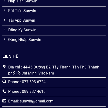
Nạp Tiền Sunwin
Rút Tiền Sunwin
Tải App Sunwin
Đăng Ký Sunwin
Đăng Nhập Sunwin
LIÊN HỆ
Địa chỉ : 44-46 Đường B2, Tây Thạnh, Tân Phú, Thành
phố Hồ Chí Minh, Việt Nam
Phone : 077 593 6724
Phone : 089 987 4610
Email:
sunwin@gmail.com