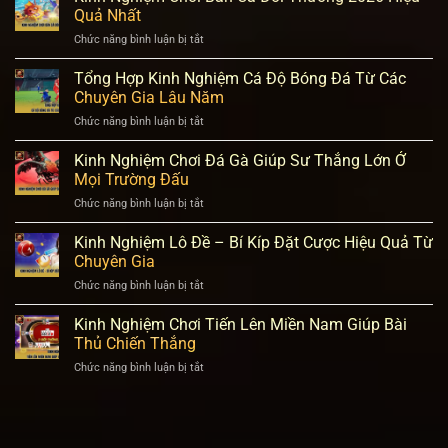
Quả Nhất
Chức năng bình luận bị tắt
ở
Kinh
Nghiệm
Tổng Hợp Kinh Nghiệm Cá Độ Bóng Đá Từ Các
Chơi
Chuyên Gia Lâu Năm
Bắn
Chức năng bình luận bị tắt
ở
Cá
Tổng
Đổi
Hợp
Kinh Nghiệm Chơi Đá Gà Giúp Sư Thắng Lớn Ở
Thưởng
Kinh
2026
Mọi Trường Đấu
Nghiệm
Hiệu
Chức năng bình luận bị tắt
ở
Cá
Quả
Kinh
Độ
Nhất
Nghiệm
Kinh Nghiệm Lô Đề – Bí Kíp Đặt Cược Hiệu Quả Từ
Bóng
Chơi
Đá
Chuyên Gia
Đá
Từ
Chức năng bình luận bị tắt
ở
Gà
Các
Kinh
Giúp
Chuyên
Nghiệm
Kinh Nghiệm Chơi Tiến Lên Miền Nam Giúp Bài
Sư
Gia
Lô
Thắng
Thủ Chiến Thắng
Lâu
Đề
Lớn
Năm
Chức năng bình luận bị tắt
ở
–
Ở
Kinh
Bí
Mọi
Nghiệm
Kíp
Trường
Chơi
Đặt
Đấu
Tiến
Cược