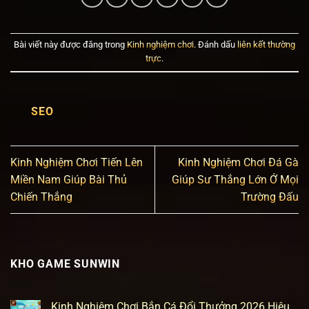
Bài viết này được đăng trong
Kinh nghiệm chơi
. Đánh dấu
liên kết thường
trực
.
SEO
Kinh Nghiệm Chơi Tiến Lên
Kinh Nghiệm Chơi Đá Gà
Miền Nam Giúp Bài Thủ
Giúp Sư Thắng Lớn Ở Mọi
Chiến Thắng
Trường Đấu
KHO GAME SUNWIN
Kinh Nghiệm Chơi Bắn Cá Đổi Thưởng 2026 Hiệu