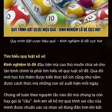
Quy trình đặt cược hiệu quả – Kinh nghiệm lô đề cực hot
Tìm hiểu quy luật xổ số
Kinh nghiệm lô đề
đầu tiên mà cao thủ muốn chia sẻ cho
tân binh chính là phải tìm hiểu về quy luật số đề. Qua đó
mới học hỏi thêm được kiến thức bổ ích cũng như nắm
được cách thức mà những con số xuất hiện mỗi ngày.
Chúng sẽ tuân theo nguyên tắc nào đó mà chúng ta còn
hay gọi là “cầu”. Anh em sẽ hỗ trợ quá trình soi cầu của
mình được chuẩn xác và chọn số đúng đắn hơn khi bắt