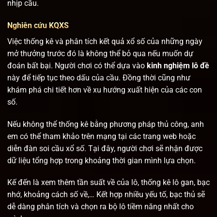
nhịp cầu.
Nghiên cứu KQXS
Việc thống kê và phân tích kết quả xổ số của những ngày
mở thưởng trước đó là không thể bỏ qua nếu muốn dự
đoán bất bại. Người chơi có thể dựa vào
kinh nghiệm lô đề
này để tiếp tục theo dấu của cầu. Đồng thời cũng như
khám phá chi tiết hơn về xu hướng xuất hiện của các con
số.
Nếu không thể thống kê bằng phương pháp thủ công, anh
em có thể tham khảo trên mạng tại các trang web hoặc
diễn đàn soi cầu xổ số. Tại đây, người chơi sẽ nhận được
dữ liệu tổng hợp trong khoảng thời gian mình lựa chọn.
Kế đến là xem thêm tần suất về của lô, thống kê lô gan, bạc
nhớ, khoảng cách số về,… Kết hợp nhiều yếu tố, bạc thủ sẽ
dễ dàng phân tích và chọn ra bộ lô tiềm năng nhất cho