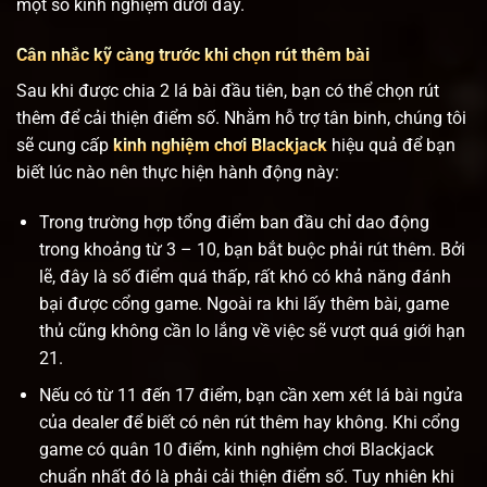
một số kinh nghiệm dưới đây.
Cân nhắc kỹ càng trước khi chọn rút thêm bài
Sau khi được chia 2 lá bài đầu tiên, bạn có thể chọn rút
thêm để cải thiện điểm số. Nhằm hỗ trợ tân binh, chúng tôi
sẽ cung cấp
kinh nghiệm chơi Blackjack
hiệu quả để bạn
biết lúc nào nên thực hiện hành động này:
Trong trường hợp tổng điểm ban đầu chỉ dao động
trong khoảng từ 3 – 10, bạn bắt buộc phải rút thêm. Bởi
lẽ, đây là số điểm quá thấp, rất khó có khả năng đánh
bại được cổng game. Ngoài ra khi lấy thêm bài, game
thủ cũng không cần lo lắng về việc sẽ vượt quá giới hạn
21.
Nếu có từ 11 đến 17 điểm, bạn cần xem xét lá bài ngửa
của dealer để biết có nên rút thêm hay không. Khi cổng
game có quân 10 điểm, kinh nghiệm chơi Blackjack
chuẩn nhất đó là phải cải thiện điểm số. Tuy nhiên khi