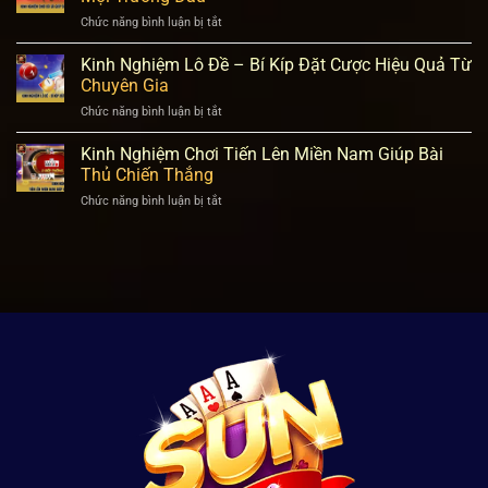
Nghiệm
Hiệu
Chức năng bình luận bị tắt
ở
Cá
Quả
Kinh
Độ
Nhất
Nghiệm
Kinh Nghiệm Lô Đề – Bí Kíp Đặt Cược Hiệu Quả Từ
Bóng
Chơi
Đá
Chuyên Gia
Đá
Từ
Chức năng bình luận bị tắt
ở
Gà
Các
Kinh
Giúp
Chuyên
Nghiệm
Kinh Nghiệm Chơi Tiến Lên Miền Nam Giúp Bài
Sư
Gia
Lô
Thắng
Thủ Chiến Thắng
Lâu
Đề
Lớn
Năm
Chức năng bình luận bị tắt
ở
–
Ở
Kinh
Bí
Mọi
Nghiệm
Kíp
Trường
Chơi
Đặt
Đấu
Tiến
Cược
Lên
Hiệu
Miền
Quả
Nam
Từ
Giúp
Chuyên
Bài
Gia
Thủ
Chiến
Thắng