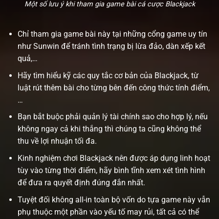
Một số lưu ý khi tham gia game bài cá cược Blackjack
Chỉ tham gia game bài này tại những cổng game uy tín
như Sunwin để tránh tình trạng bị lừa đảo, dàn xếp kết
quả,…
Hãy tìm hiểu kỹ các quy tắc cơ bản của Blackjack, từ
luật rút thêm bài cho từng bên đến công thức tính điểm,
…
Bạn bắt buộc phải quản lý tài chính sao cho hợp lý, nếu
không ngay cả khi thắng thì chúng ta cũng không thể
thu về lợi nhuận tối đa.
Kinh nghiệm chơi Blackjack nên được áp dụng linh hoạt
tùy vào từng thời điểm, hãy bình tĩnh xem xét tình hình
để đưa ra quyết định đúng đắn nhất.
Tuyệt đối không all-in toàn bộ vốn do tựa game này vẫn
phụ thuộc một phần vào yếu tố may rủi, tất cả có thể