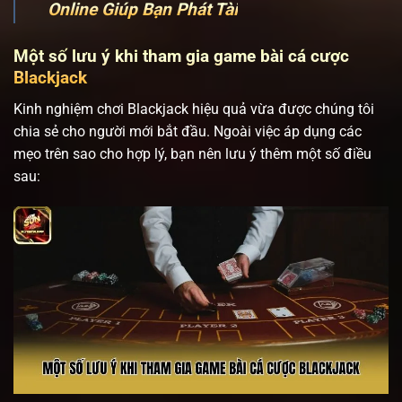
Online Giúp Bạn Phát Tài
Một số lưu ý khi tham gia game bài cá cược
Blackjack
Kinh nghiệm chơi Blackjack hiệu quả vừa được chúng tôi
chia sẻ cho người mới bắt đầu. Ngoài việc áp dụng các
mẹo trên sao cho hợp lý, bạn nên lưu ý thêm một số điều
sau: