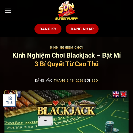
Bỏ
qua
nội
dung
ĐĂNG KÝ
ĐĂNG NHẬP
KINH NGHIỆM CHƠI
Kinh Nghiệm Chơi Blackjack – Bật Mí
3 Bí Quyết Từ Cao Thủ
ĐĂNG VÀO
THÁNG 3 18, 2026
BỞI
SEO
18
Th3