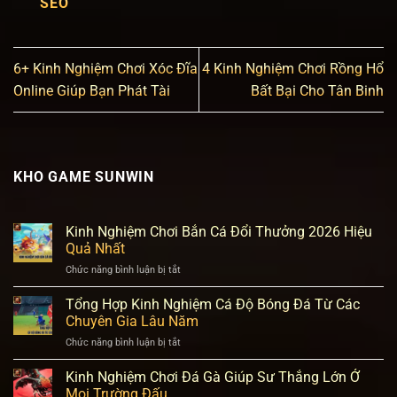
SEO
6+ Kinh Nghiệm Chơi Xóc Đĩa
4 Kinh Nghiệm Chơi Rồng Hổ
Online Giúp Bạn Phát Tài
Bất Bại Cho Tân Binh
KHO GAME SUNWIN
Kinh Nghiệm Chơi Bắn Cá Đổi Thưởng 2026 Hiệu
Quả Nhất
Chức năng bình luận bị tắt
ở
Kinh
Nghiệm
Tổng Hợp Kinh Nghiệm Cá Độ Bóng Đá Từ Các
Chơi
Chuyên Gia Lâu Năm
Bắn
Chức năng bình luận bị tắt
ở
Cá
Tổng
Đổi
Hợp
Kinh Nghiệm Chơi Đá Gà Giúp Sư Thắng Lớn Ở
Thưởng
Kinh
2026
Mọi Trường Đấu