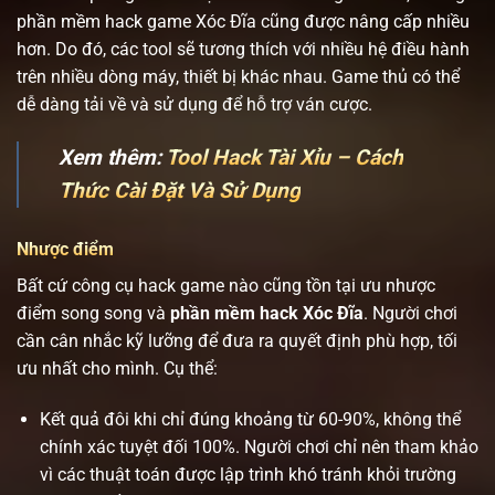
phần mềm hack game Xóc Đĩa cũng được nâng cấp nhiều
hơn. Do đó, các tool sẽ tương thích với nhiều hệ điều hành
trên nhiều dòng máy, thiết bị khác nhau. Game thủ có thể
dễ dàng tải về và sử dụng để hỗ trợ ván cược.
Xem thêm:
Tool Hack Tài Xỉu – Cách
Thức Cài Đặt Và Sử Dụng
Nhược điểm
Bất cứ công cụ hack game nào cũng tồn tại ưu nhược
điểm song song và
phần mềm hack Xóc Đĩa
. Người chơi
cần cân nhắc kỹ lưỡng để đưa ra quyết định phù hợp, tối
ưu nhất cho mình. Cụ thể:
Kết quả đôi khi chỉ đúng khoảng từ 60-90%, không thể
chính xác tuyệt đối 100%. Người chơi chỉ nên tham khảo
vì các thuật toán được lập trình khó tránh khỏi trường