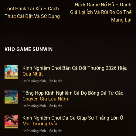
Hack Game Nổ Hũ – Đánh
Tool Hack Tài Xỉu – Cách
Giá Lợi Ích Và Rủi Ro Có Thể
Thức Cài Đặt Và Sử Dụng
Mang Lại
KHO GAME SUNWIN
Kinh Nghiệm Chơi Bắn Cá Đổi Thưởng 2026 Hiệu
Quả Nhất
Chức năng bình luận bị tắt
ở
Kinh
Nghiệm
Tổng Hợp Kinh Nghiệm Cá Độ Bóng Đá Từ Các
Chơi
Chuyên Gia Lâu Năm
Bắn
Chức năng bình luận bị tắt
ở
Cá
Tổng
Đổi
Hợp
Kinh Nghiệm Chơi Đá Gà Giúp Sư Thắng Lớn Ở
Thưởng
Kinh
2026
Mọi Trường Đấu
Nghiệm
Hiệu
Chức năng bình luận bị tắt
ở
Cá
Quả