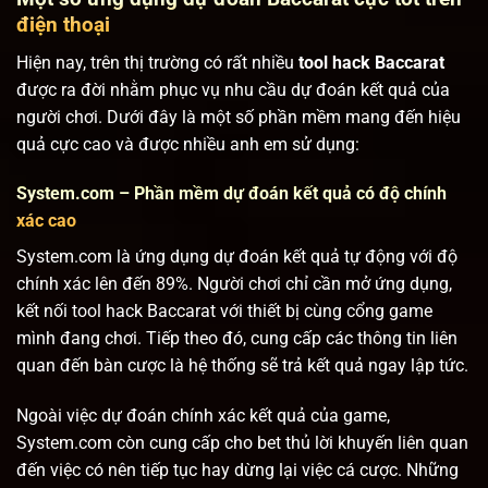
điện thoại
Hiện nay, trên thị trường có rất nhiều
tool hack Baccarat
được ra đời nhằm phục vụ nhu cầu dự đoán kết quả của
người chơi. Dưới đây là một số phần mềm mang đến hiệu
quả cực cao và được nhiều anh em sử dụng:
System.com – Phần mềm dự đoán kết quả có độ chính
xác cao
System.com là ứng dụng dự đoán kết quả tự động với độ
chính xác lên đến 89%. Người chơi chỉ cần mở ứng dụng,
kết nối tool hack Baccarat với thiết bị cùng cổng game
mình đang chơi. Tiếp theo đó, cung cấp các thông tin liên
quan đến bàn cược là hệ thống sẽ trả kết quả ngay lập tức.
Ngoài việc dự đoán chính xác kết quả của game,
System.com còn cung cấp cho bet thủ lời khuyến liên quan
đến việc có nên tiếp tục hay dừng lại việc cá cược. Những