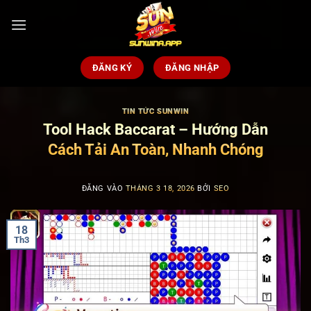
Bỏ
qua
nội
dung
ĐĂNG KÝ
ĐĂNG NHẬP
TIN TỨC SUNWIN
Tool Hack Baccarat – Hướng Dẫn
Cách Tải An Toàn, Nhanh Chóng
ĐĂNG VÀO
THÁNG 3 18, 2026
BỞI
SEO
18
Th3