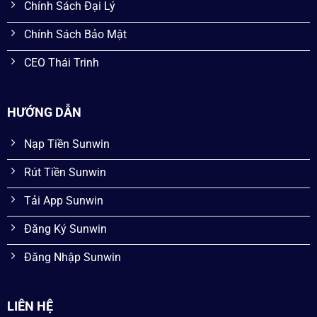
Chính Sách Đại Lý
Chính Sách Bảo Mật
CEO Thái Trinh
HƯỚNG DẪN
Nạp Tiền Sunwin
Rút Tiền Sunwin
Tải App Sunwin
Đăng Ký Sunwin
Đăng Nhập Sunwin
LIÊN HỆ