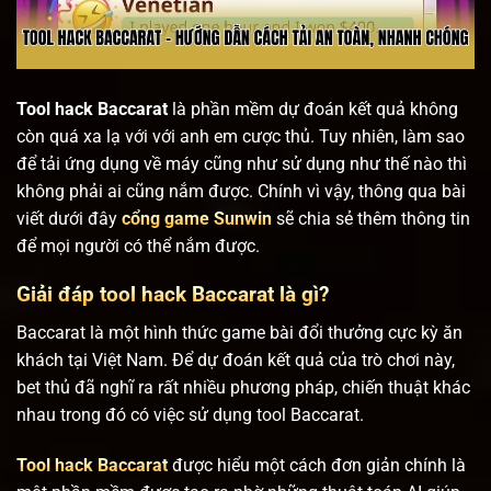
Tool hack Baccarat
là phần mềm dự đoán kết quả không
còn quá xa lạ với với anh em cược thủ. Tuy nhiên, làm sao
để tải ứng dụng về máy cũng như sử dụng như thế nào thì
không phải ai cũng nắm được. Chính vì vậy, thông qua bài
viết dưới đây
cổng game Sunwin
sẽ chia sẻ thêm thông tin
để mọi người có thể nắm được.
Giải đáp tool hack Baccarat là gì?
Baccarat là một hình thức game bài đổi thưởng cực kỳ ăn
khách tại Việt Nam. Để dự đoán kết quả của trò chơi này,
bet thủ đã nghĩ ra rất nhiều phương pháp, chiến thuật khác
nhau trong đó có việc sử dụng tool Baccarat.
Tool hack Baccarat
được hiểu một cách đơn giản chính là