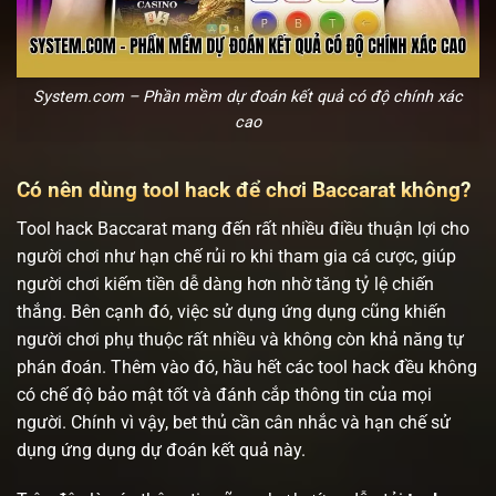
System.com – Phần mềm dự đoán kết quả có độ chính xác
cao
Có nên dùng tool hack để chơi Baccarat không?
Tool hack Baccarat mang đến rất nhiều điều thuận lợi cho
người chơi như hạn chế rủi ro khi tham gia cá cược, giúp
người chơi kiếm tiền dễ dàng hơn nhờ tăng tỷ lệ chiến
thắng. Bên cạnh đó, việc sử dụng ứng dụng cũng khiến
người chơi phụ thuộc rất nhiều và không còn khả năng tự
phán đoán. Thêm vào đó, hầu hết các tool hack đều không
có chế độ bảo mật tốt và đánh cắp thông tin của mọi
người. Chính vì vậy, bet thủ cần cân nhắc và hạn chế sử
dụng ứng dụng dự đoán kết quả này.